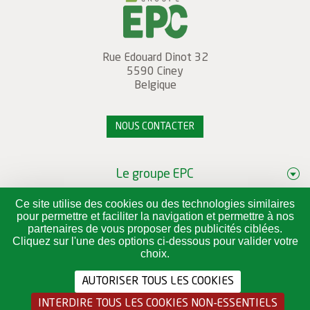
Rue Edouard Dinot 32
5590
Ciney
Belgique
NOUS CONTACTER
Le groupe EPC
Services aux collectivités
Ce site utilise des cookies ou des technologies similaires
pour permettre et faciliter la navigation et permettre à nos
partenaires de vous proposer des publicités ciblées.
Notre approche de la santé
Cliquez sur l'une des options ci-dessous pour valider votre
choix.
Jobs
AUTORISER TOUS LES COOKIES
INTERDIRE TOUS LES COOKIES NON-ESSENTIELS
Mentions légales
Politique d'accessibilité
Charte vie privée - Recrutement
Charte